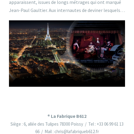
apparaissent, issues de longs métrages qui ont marqué
Jean-Paul Gaultier. Aux internautes de deviner lesquels…
La Fabrique B612
®
Siège : 6, allée des Tulipes 78300 Poissy / Tel : +33 06 99 61 13
66 / Mail : chris@lafabriqueb612.fr